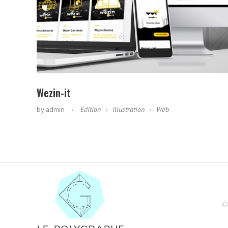
Wezin-it
by
admin
Édition
Illustration
Web
©