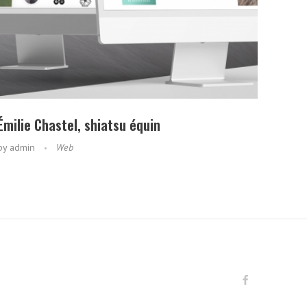
Émilie Chastel, shiatsu équin
by
admin
Web