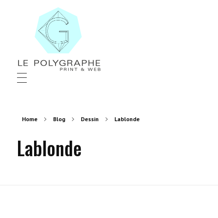
Le Polygraphe
Print & Web
Home
Blog
Dessin
Lablonde
Lablonde